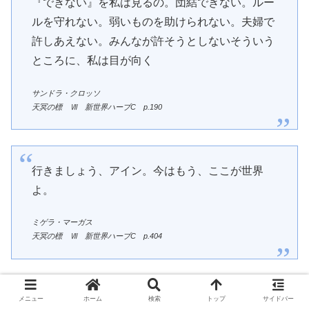
『できない』を私は見るの。団結できない。ルー
ルを守れない。弱いものを助けられない。夫婦で
許しあえない。みんなが許そうとしないそういう
ところに、私は目が向く
サンドラ・クロッソ
天冥の標 Ⅶ 新世界ハーブC
p.190
行きましょう、アイン。今はもう、ここが世界
よ。
ミゲラ・マーガス
天冥の標 Ⅶ 新世界ハーブC
p.
404
入手案内
メニュー
ホーム
検索
トップ
サイドバー