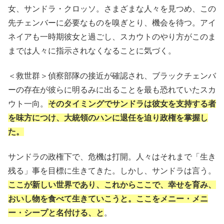
女、サンドラ・クロッソ。さまざまな人々を見つめ、この
先チェンバーに必要なものを嗅ぎとり、機会を待つ。アイ
ネイアも一時期彼女と過ごし、スカウトのやり方がこのま
までは人々に指示されなくなることに気づく。
＜救世群＞偵察部隊の接近が確認され、ブラックチェンバ
ーの存在が彼らに明るみに出ることを最も恐れていたスカ
ウト一向。
そのタイミングでサンドラは彼女を支持する者
を味方につけ、大統領のハンに退任を迫り政権を掌握し
た。
サンドラの政権下で、危機は打開。人々はそれまで「生き
残る」事を目標に生きてきた。しかし、サンドラは言う。
ここが新しい世界であり、これからここで、幸せを育み、
おいし物を食べて生きていこうと。ここをメニー・メニ
ー・シープと名付ける、と
。