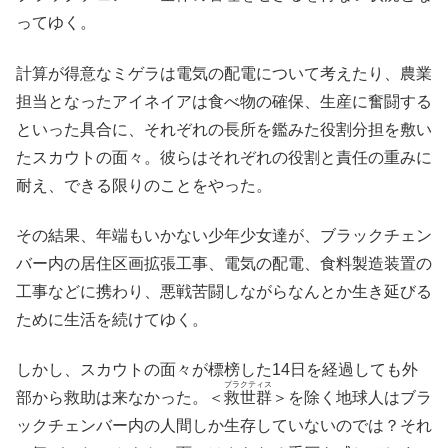
ってゆく。
計算が得意なミゲラは電気の配電について考えたり、農業
担当となったアイネイアは食べ物の確保、生産に奮闘する
といった具合に、それぞれの長所を鑑みた役割分担を敷い
たスカウトの面々。彼らはそれぞれの役割と責任の重みに
耐え、できる限りのことをやった。
その結果、年端もいかない少年少女達が、ブラックチェン
バー内の居住区画拡張工事、電気の配電、食料製造装置の
工事などに携わり、悪戦苦闘しながらなんとか生き延びる
ために生活を続けてゆく。
しかし、スカウトの面々が標榜した14日を経過しても外
プラクティス
部から救助は来なかった。＜
救世群
＞を除く地球人はブラ
ックチェンバー内の人間しか生存していないのでは？それ