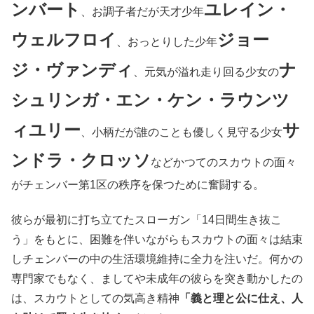
ンバート
ユレイン・
、お調子者だが天才少年
ウェルフロイ
ジョー
、おっとりした少年
ジ・ヴァンディ
ナ
、元気が溢れ走り回る少女の
シュリンガ・エン・ケン・ラウンツ
ィユリー
サ
、小柄だが誰のことも優しく見守る少女
ンドラ・クロッソ
などかつてのスカウトの面々
がチェンバー第1区の秩序を保つために奮闘する。
彼らが最初に打ち立てたスローガン「14日間生き抜こ
う」をもとに、困難を伴いながらもスカウトの面々は結束
しチェンバーの中の生活環境維持に全力を注いだ。何かの
専門家でもなく、ましてや未成年の彼らを突き動かしたの
は、スカウトとしての気高き精神
「義と理と公に仕え、人