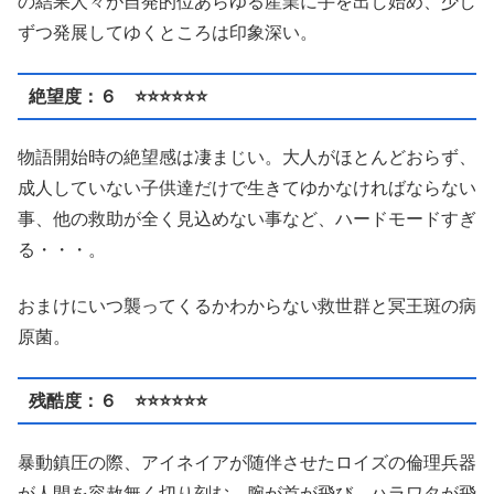
の結果人々が自発的位あらゆる産業に手を出し始め、少し
ずつ発展してゆくところは印象深い。
絶望度：６ ⭐️⭐️⭐️⭐️⭐️⭐️
物語開始時の絶望感は凄まじい。大人がほとんどおらず、
成人していない子供達だけで生きてゆかなければならない
事、他の救助が全く見込めない事など、ハードモードすぎ
る・・・。
おまけにいつ襲ってくるかわからない救世群と冥王斑の病
原菌。
残酷度：６ ⭐️⭐️⭐️⭐️⭐️⭐️
暴動鎮圧の際、アイネイアが随伴させたロイズの倫理兵器
が人間を容赦無く切り刻む。腕が首が飛び、ハラワタが飛