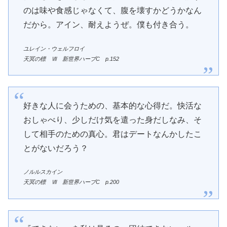
のは味や食感じゃなくて、腹を壊すかどうかなん
だから。アイン、耐えようぜ。僕も付き合う。
ユレイン・ウェルフロイ
天冥の標 Ⅶ 新世界ハーブC
p.
152
好きな人に会うための、基本的な心得だ。快活な
おしゃべり、少しだけ気を遣った身だしなみ、そ
して相手のための真心。君はデートなんかしたこ
とがないだろう？
ノルルスカイン
天冥の標 Ⅶ 新世界ハーブC
p.
200