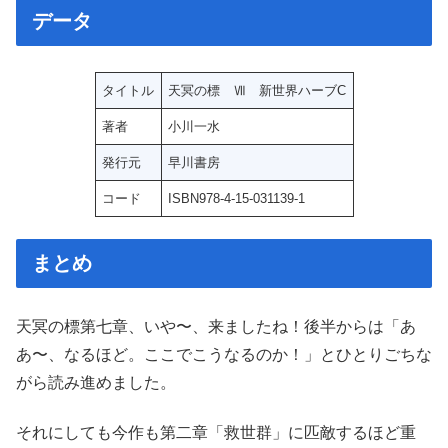
データ
タイトル
天冥の標 Ⅶ 新世界ハーブC
著者
小川一水
発行元
早川書房
コード
ISBN978-4-15-031139-1
まとめ
天冥の標第七章、いや〜、来ましたね！後半からは「あ
あ〜、なるほど。ここでこうなるのか！」とひとりごちな
がら読み進めました。
それにしても今作も第二章「救世群」に匹敵するほど重