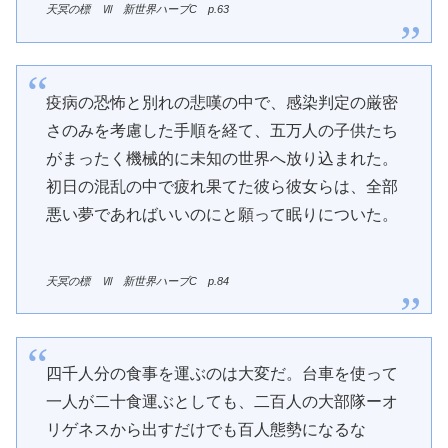
天冥の標 Ⅶ 新世界ハーブC p.63
疫病の恐怖と別れの悲嘆の中で、感染判定の厳密
さのみを考慮した手順を経て、五万人の子供たち
がまったく機械的に未知の世界へ放り込まれた。
初日の混乱の中で疲れ果てた彼ら彼女らは、全部
悪い夢であればいいのにと願って眠りについた。
天冥の標 Ⅶ 新世界ハーブC
p.84
四千人分の食事を運ぶのは大変だ。台車を使って
一人が二十食運ぶとしても、二百人の大部隊ーオ
リゲネスから出すだけでも百人態勢になるな