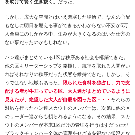
を助けて賢く生き抜く」
だった。
しかし、広大な空間とはいえ閉塞した場所で、なんの心配
もなしに明日を迎える事ができるかわからない不安が5万
人全員にのしかかる中、歪みが大きくなるのはいた仕方の
ない事だったのかもしれない。
ハン達がまとめている1区は秩序ある社会を構築できた。
他の区もリーダーシップを発揮し、統率を取れる人間がい
ればそれなりの秩序だった状態を維持できた。しかし、そ
うではない地域もあった。
限られた食料を独占し、力で支
配する者が牛耳っている区、大人達がまとめているように
見えたが、絶望した大人が自殺を図った区・・・
それらの
対応を行ったハン達スカウトのメンバーは、次第に他の区
のリーダー達からも頼られるようになる。その結果、スカ
ウトのメンバーが本来1区だけの管理を行うはずだったが
ブラックチェンバー全体の管理をせざるを得ない状況とな