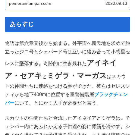
pomerani-ampan.com
2020.09.13
あらすじ
物語は第六章直後から始まる。外宇宙へ新天地を求めて旅
立ったジニ号とシェパード号は互いに絡み合って小惑星セ
アイネイ
レスに墜落する。奇跡的に生き残れた
ア・セアキ
ミゲラ・マーガス
と
はスカウ
トの仲間たちに連絡をつける事ができた。彼らはセレスシ
ティから地下400mに位置する重警備階層
ブラックチェン
バー
にいて、とにかく人手が必要だと言う。
スカウトの仲間たちと合流したアイネイアとミゲラは、チ
ェンバー内にあふれかえる子供達の姿に背筋を冷やす。シ
ティから逃れてきた子供達を受け入れ、大人達は防衛のた