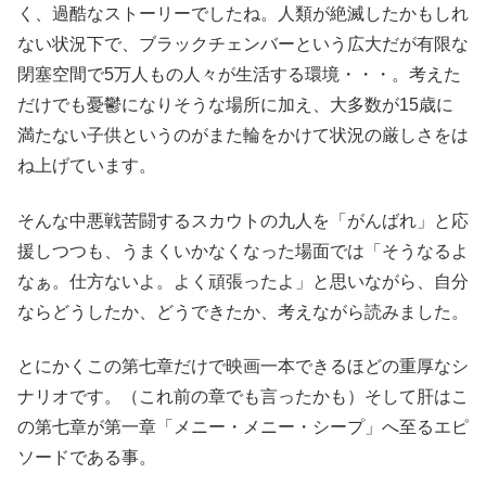
く、過酷なストーリーでしたね。人類が絶滅したかもしれ
ない状況下で、ブラックチェンバーという広大だが有限な
閉塞空間で5万人もの人々が生活する環境・・・。考えた
だけでも憂鬱になりそうな場所に加え、大多数が15歳に
満たない子供というのがまた輪をかけて状況の厳しさをは
ね上げています。
そんな中悪戦苦闘するスカウトの九人を「がんばれ」と応
援しつつも、うまくいかなくなった場面では「そうなるよ
なぁ。仕方ないよ。よく頑張ったよ」と思いながら、自分
ならどうしたか、どうできたか、考えながら読みました。
とにかくこの第七章だけで映画一本できるほどの重厚なシ
ナリオです。（これ前の章でも言ったかも）そして肝はこ
の第七章が第一章「メニー・メニー・シープ」へ至るエピ
ソードである事。