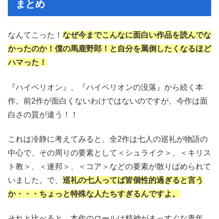
まとめ
なんてこった！
なぜ今までこんなに面白い作品を読んでな
かったのか！僕の馬鹿野郎！と自分を罵倒したくなるほど
ハマった！
『ハイペリオン』、『ハイペリオンの没落』から続く本
作。前2作が面白くないわけではないのですが、今作は面
白さの質が違う！！
これは冷静に考えてみると、全2作は七人の巡礼が物語の
中心で、その周りの要素として＜シュライク＞、＜キリス
ト教＞、＜連邦＞、＜コア＞などの要素が散りばめられて
いました。で、
巡礼の七人ってば皆個性的過ぎると言う
か・・・ちょっと特殊な人たちすぎるんですよ。
それと比べると、本作のロールは精神がまっすぐな青年。