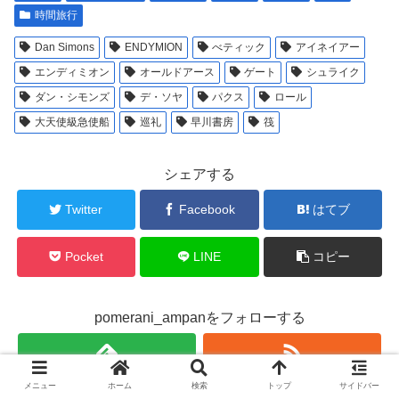
時間旅行
Dan Simons
ENDYMION
べティック
アイネイアー
エンディミオン
オールドアース
ゲート
シュライク
ダン・シモンズ
デ・ソヤ
パクス
ロール
大天使級急使船
巡礼
早川書房
筏
シェアする
Twitter
Facebook
はてブ
Pocket
LINE
コピー
pomerani_ampanをフォローする
メニュー
ホーム
検索
トップ
サイドバー