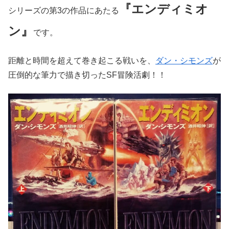
『エンディミオ
シリーズの第3の作品にあたる
ン』
です。
距離と時間を超えて巻き起こる戦いを、
ダン・シモンズ
が
圧倒的な筆力で描き切ったSF冒険活劇！！