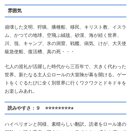
雰囲気
崩壊した文明、狩猟、播種船、移民、キリスト教、イスラ
ム、かつての地球、空飛ぶ絨毯、砂漠、海が続く世界、
川、筏、キャンプ、氷の洞窟、戦艦、病気、けが、大天使
級急使船、復活槽、真の死・・・
七人の巡礼が活躍した時代から三百年で、大きく代わった
世界。新たなる主人公ロールの大冒険が幕を開ける。ゲー
トをくぐるたびに全く別世界に行くワクワクとドキドキを
お楽しみあれ。
読みやすさ：９ ⭐️⭐️⭐️⭐️⭐️⭐️⭐️⭐️⭐︎
ハイペリオンと同様、素晴らしい翻訳。読者をロール達の