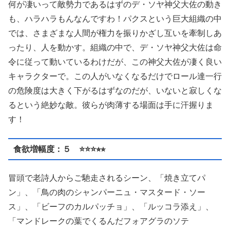
何が凄いって敵勢力であるはずのデ・ソヤ神父大佐の動き
も、ハラハラもんなんですわ！パクスという巨大組織の中
では、さまざまな人間が権力を振りかざし互いを牽制しあ
ったり、人を動かす。組織の中で、デ・ソヤ神父大佐は命
令に従って動いているわけだが、この神父大佐が凄く良い
キャラクターで。この人がいなくなるだけでロール達一行
の危険度は大きく下がるはずなのだが、いないと寂しくな
るという絶妙な敵。彼らが肉薄する場面は手に汗握りま
す！
食欲増幅度：５ ⭐️⭐️⭐️⭐︎⭐︎
冒頭で老詩人からご馳走されるシーン、「焼き立てパ
ン」、「鳥の肉のシャンパーニュ・マスタード・ソー
ス」、「ビーフのカルパッチョ」、「ルッコラ添え」、
「マンドレークの葉でくるんだフォアグラのソテ