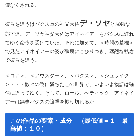
儀なくされる。
デ・ソヤ
彼らを追うはパクス軍の神父大佐
と屈強な
部下達。デ・ソヤ神父大佐はアイネイアーをパクスに連れ
てゆく命令を受けていた。それに加えて、＜時間の墓標＞
で見たアイネイアーの姿が脳裏にこびりつき、猛烈な執念
で彼らを追う。
＜コア＞、＜アウスター＞、＜パクス＞、＜シュライク
＞・・・数々の謎に満ちたこの世界で、いよいよ物語は確
信に迫ってゆく。そして、ロール、べティック、アイネイ
アーは無事パクスの追撃を振り切れるか。
この作品の要素・成分 （最低値＝１ 最
高値：１０）