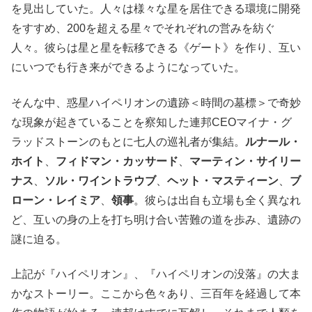
を見出していた。人々は様々な星を居住できる環境に開発
をすすめ、200を超える星々でそれぞれの営みを紡ぐ
人々。彼らは星と星を転移できる《ゲート》を作り、互い
にいつでも行き来ができるようになっていた。
そんな中、惑星ハイペリオンの遺跡＜時間の墓標＞で奇妙
な現象が起きていることを察知した連邦CEOマイナ・グ
ラッドストーンのもとに七人の巡礼者が集結。
ルナール・
ホイト
、
フィドマン・カッサード
、
マーティン・サイリー
ナス
、
ソル・ワイントラウブ
、
ヘット・マスティーン
、
ブ
ローン・レイミア
、
領事
。彼らは出自も立場も全く異なれ
ど、互いの身の上を打ち明け合い苦難の道を歩み、遺跡の
謎に迫る。
上記が『ハイペリオン』、『ハイペリオンの没落』の大ま
かなストーリー。ここから色々あり、三百年を経過して本