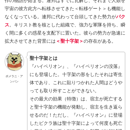
作の物語が始まる。連邦はすでに瓦解し、それまで人類を
宇宙の彼方此方へ転移させてきた＜転移ゲート＞も機能し
なくなっている。連邦に代わって台頭してきた勢力が
パク
ス
。キリスト教を核とした組織で、強力な軍隊を持ち、瞬
く間に多くの惑星を支配下に置いた。彼らの勢力が急速に
拡大させてきた背景には
＜聖十字架＞
の存在がある。
聖十字架とは
『ハイペリオン』、『ハイペリオンの没落』
にも登場した。十字架の形をしたそれは寄生
ポメラニ・ア
ンパン
体であり、これに貼りつかれた人間はどうや
っても取り外すことができない。
その最大の効果（特徴）は、宿主が死亡する
と聖十字架の機能が発動し、宿主を生き返ら
せるのだ！ただし、『ハイペリオン』に登場
したビクラ族は聖十字架によって何度も死亡