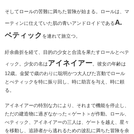
そしてロールの苦難に満ちた冒険が始まる。ロールは、マ
A.
ーティンに仕えていた肌の青いアンドロイドである
ベティック
を連れて旅立つ。
紆余曲折を経て、目的の少女と合流を果たすロールとべテ
アイネイアー
ィック。少女の名は
。彼女の年齢は
12歳。金髪で歳のわりに聡明かつ大人びた言動でロール
とべティックを特に振り回し、時に助言を与え、時に頼
る。
アイネイアーの特別な力により、それまで機能を停止し、
ただの建造物に過ぎなかった＜ゲート＞が作動。ロール、
べティック、アイネイアーの三人は、ゲートを越え、星々
を移動し、追跡者から逃れるための波乱に満ちた冒険を余