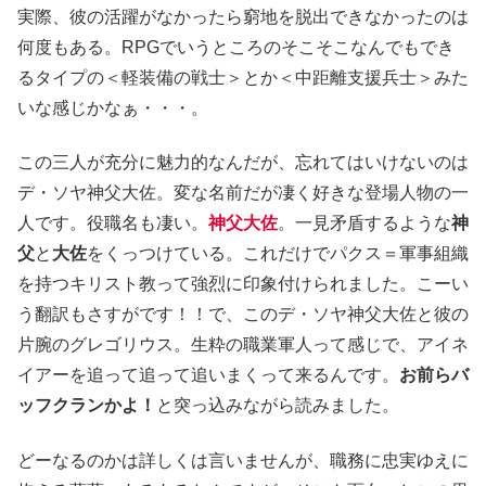
実際、彼の活躍がなかったら窮地を脱出できなかったのは
何度もある。RPGでいうところのそこそこなんでもでき
るタイプの＜軽装備の戦士＞とか＜中距離支援兵士＞みた
いな感じかなぁ・・・。
この三人が充分に魅力的なんだが、忘れてはいけないのは
デ・ソヤ神父大佐。変な名前だが凄く好きな登場人物の一
人です。役職名も凄い。
神父大佐
。一見矛盾するような
神
父
と
大佐
をくっつけている。これだけでパクス＝軍事組織
を持つキリスト教って強烈に印象付けられました。こーい
う翻訳もさすがです！！で、このデ・ソヤ神父大佐と彼の
片腕のグレゴリウス。生粋の職業軍人って感じで、アイネ
イアーを追って追って追いまくって来るんです。
お前らバ
ッフクランかよ！
と突っ込みながら読みました。
どーなるのかは詳しくは言いませんが、職務に忠実ゆえに