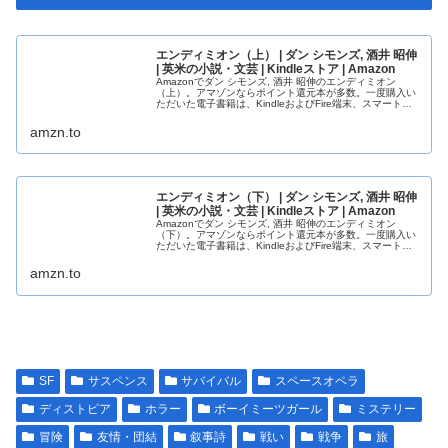
エンディミオン（上） | ダン シモンズ, 酒井 昭伸
| 英米の小説・文芸 | Kindleストア | Amazon
Amazonでダン シモンズ, 酒井 昭伸のエンディミオン
（上）。アマゾンならポイント還元本が多数。一度購入い
ただいた電子書籍は、KindleおよびFire端末、スマートフ
ォンやタブレットなど、様々な端末でもお楽しみいただけ
ます。
amzn.to
エンディミオン（下） | ダン シモンズ, 酒井 昭伸
| 英米の小説・文芸 | Kindleストア | Amazon
Amazonでダン シモンズ, 酒井 昭伸のエンディミオン
（下）。アマゾンならポイント還元本が多数。一度購入い
ただいた電子書籍は、KindleおよびFire端末、スマートフ
ォンやタブレットなど、様々な端末でもお楽しみいただけ
ます。
amzn.to
SF
サスペンス
サバイバル
スペースオペラ
ディストピア
ホラー
ボーイミーツガール
ミステリー
冒険
友情・団結
叙事詩
戦い
戦争
旅