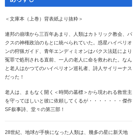
＜文庫本（上巻）背表紙より抜粋＞
連邦の崩壊から三百年あまり、人類はカトリック教会、パ
クスの神権政治のもとに統べられていた。惑星ハイペリオ
ンの狩猟ガイド、青年エンディミオンはパクス法廷により
冤罪で処刑される直前、一人の老人に命を救われた。なん
と老人はかつてのハイペリオン巡礼者、詩人サイリーナス
だった！
老人は、まもなく開く＜時間の墓標＞から現われる救世主
を守ってほしいと彼に依頼してくるが・・・・・・・傑作
SF叙事詩、堂々の第三部！
28世紀、地球が手狭になった人類は、幾多の星に新天地