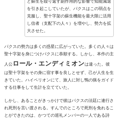
と蘇生を繰り返す副作用的な影響で知能減退
を引き起こしていたが、パクスはこの弱点を
克服し、聖十字架の蘇生機能を最大限に活用
し信者（支配下の人々）を増やし、勢力を拡
大させた。
パクスの勢力は多くの惑星に広がっていた。多くの人々は
聖十字架を身につけパクスに恭順する。しかし、本作の主
ロール・エンディミオン
人公
は違った。彼
は聖十字架をその身に宿す事を良しとせず、己が人生を生
きていた。ハイペリオンにて、旅人に対し鴨の猟をガイド
する仕事をして生計を立てていた。
しかし、あることがきっかけで彼はパクスの法廷に連行さ
れ死刑を言い渡される。すんでのところで死刑を免れるこ
とができたのは、かつての巡礼メンバーの一人である詩