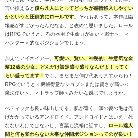
言い換えると
僕ら凡人にとってどっちが感情移入しやすい
かというと圧倒的にロールです
。それもあって、本作は臨
場感がすごかったんだなぁ、と改めて思いました。ロール
はRPGでいうところの器用で生命力が高い＜戦士＞、＜
ハンター＞的なポジションでしょう。
加えてアイネイアー。
可愛い、賢い、神秘的、生意気な金
髪12歳の少女。どんだけ設定盛り盛りなんだよ！ってく
らい盛ってます！
でも、まだまだ伸び代ありますからね！
RPGでいうと＜機械得意なジョブ＞または賢さが高い＜
魔法使い＞、＜トラップ師＞みたいな感じでしょうか。
べティックも良い味出してる。肌が青く、頭の髪の毛は禿
げかかっているアンドロイド。アンドロイドとはいえ、死
なないわけではないし、言葉も流暢に話すし、
ロール達人
間と何も変わらない大事な仲間ポジションってのが良い！