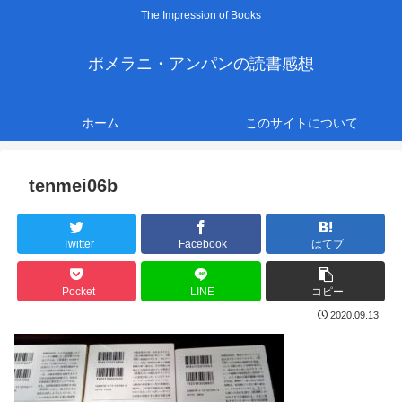
The Impression of Books
ポメラニ・アンパンの読書感想
ホーム
このサイトについて
tenmei06b
Twitter
Facebook
はてブ
Pocket
LINE
コピー
2020.09.13