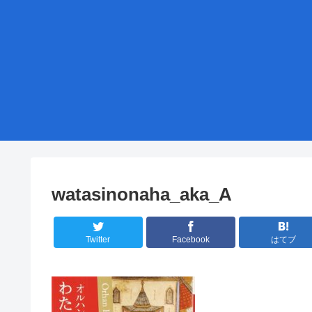
watasinonaha_aka_A
Twitter
Facebook
はてブ